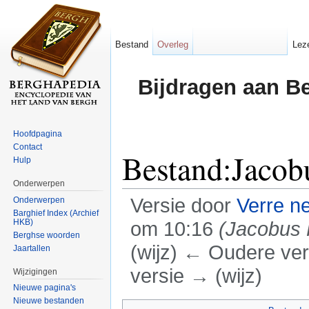
Bestand
Overleg
Lez
Bijdragen aan B
Hoofdpagina
Contact
Bestand:Jacob
Hulp
Onderwerpen
Versie door
Verre n
Onderwerpen
Barghief Index (Archief
HKB)
om 10:16
(Jacobus 
Berghse woorden
(wijz) ← Oudere vers
Jaartallen
versie → (wijz)
Wijzigingen
Nieuwe pagina's
Ga naar:
navigatie
,
zoeken
Nieuwe bestanden