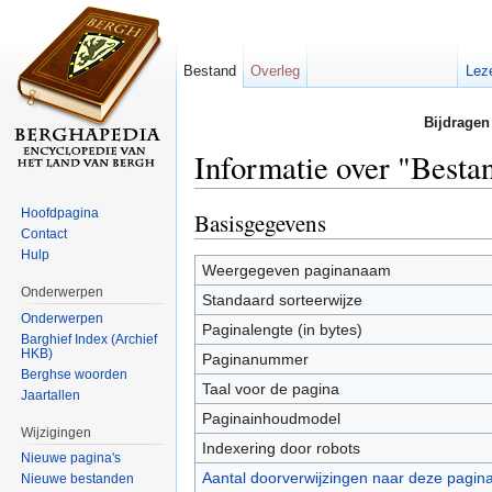
Bestand
Overleg
Lez
Bijdragen
Informatie over "Besta
Ga naar:
navigatie
,
zoeken
Hoofdpagina
Basisgegevens
Contact
Hulp
Weergegeven paginanaam
Onderwerpen
Standaard sorteerwijze
Onderwerpen
Paginalengte (in bytes)
Barghief Index (Archief
HKB)
Paginanummer
Berghse woorden
Taal voor de pagina
Jaartallen
Paginainhoudmodel
Wijzigingen
Indexering door robots
Nieuwe pagina's
Aantal doorverwijzingen naar deze pagin
Nieuwe bestanden