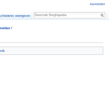
Aanmelden
Zoeken
chiedenis weergeven
 melden !
ruik