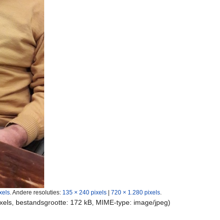
xels
.
Andere resoluties:
135 × 240 pixels
|
720 × 1.280 pixels
.
ixels, bestandsgrootte: 172 kB, MIME-type:
image/jpeg
)