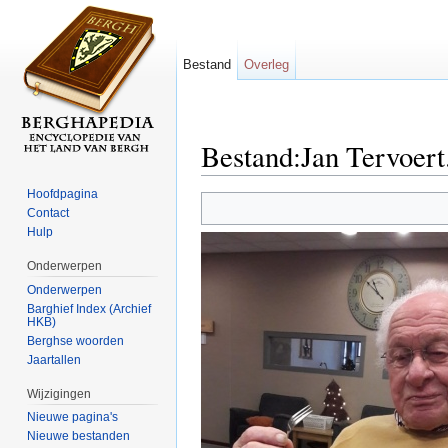
Bestand
Overleg
Bestand:Jan Tervoert
Ga naar:
navigatie
,
zoeken
Hoofdpagina
Contact
Hulp
Onderwerpen
Onderwerpen
Barghief Index (Archief
HKB)
Berghse woorden
Jaartallen
Wijzigingen
Nieuwe pagina's
Nieuwe bestanden