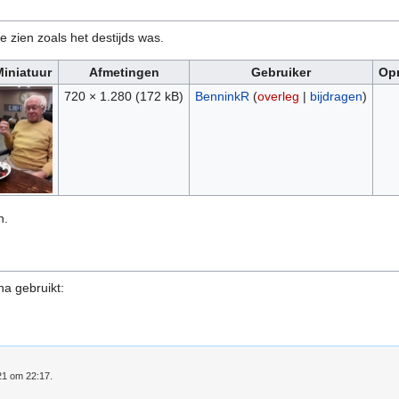
e zien zoals het destijds was.
Miniatuur
Afmetingen
Gebruiker
Op
720 × 1.280
(172 kB)
BenninkR
(
overleg
|
bijdragen
)
n.
na gebruikt:
21 om 22:17.