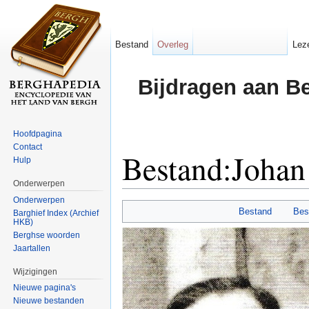
Bestand
Overleg
Lez
Bijdragen aan B
Hoofdpagina
Contact
Bestand:Johan
Hulp
Onderwerpen
Ga naar:
navigatie
,
zoeken
Onderwerpen
Bestand
Bes
Barghief Index (Archief
HKB)
Berghse woorden
Jaartallen
Wijzigingen
Nieuwe pagina's
Nieuwe bestanden