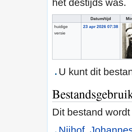
het destijds was.
Datum/tijd
Mi
huidige
23 apr 2026 07:38
versie
U kunt dit besta
Bestandsgebrui
Dit bestand wordt
Nijhof, Johanne