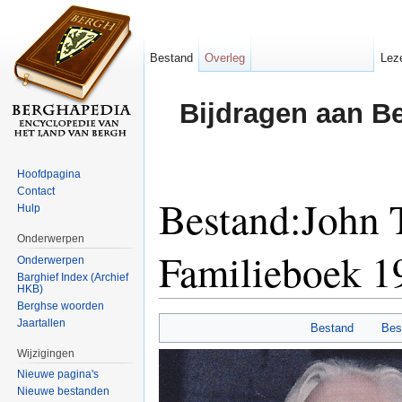
Bestand
Overleg
Lez
Bijdragen aan B
Hoofdpagina
Contact
Bestand:John 
Hulp
Onderwerpen
Familieboek 1
Onderwerpen
Barghief Index (Archief
HKB)
Ga naar:
navigatie
,
zoeken
Berghse woorden
Jaartallen
Bestand
Bes
Wijzigingen
Nieuwe pagina's
Nieuwe bestanden