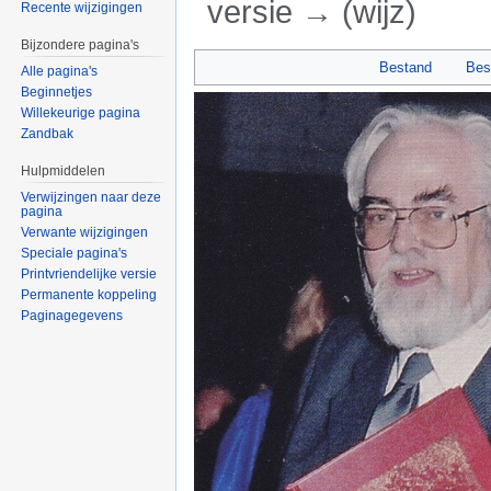
versie → (wijz)
Recente wijzigingen
Ga naar:
navigatie
,
zoeken
Bijzondere pagina's
Bestand
Bes
Alle pagina's
Beginnetjes
Willekeurige pagina
Zandbak
Hulpmiddelen
Verwijzingen naar deze
pagina
Verwante wijzigingen
Speciale pagina's
Printvriendelijke versie
Permanente koppeling
Paginagegevens