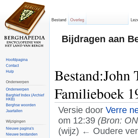
Bestand
Overleg
Lez
Bijdragen aan B
Hoofdpagina
Contact
Bestand:John 
Hulp
Onderwerpen
Familieboek 1
Onderwerpen
Barghief Index (Archief
HKB)
Berghse woorden
Versie door
Verre n
Jaartallen
om 12:39
(Bron: ON 
Wijzigingen
(wijz) ← Oudere vers
Nieuwe pagina's
Nieuwe bestanden