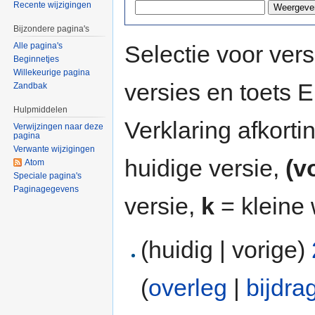
Recente wijzigingen
Bijzondere pagina's
Selectie voor vers
Alle pagina's
Beginnetjes
Willekeurige pagina
versies en toets
Zandbak
Hulpmiddelen
Verklaring afkort
Verwijzingen naar deze
pagina
Verwante wijzigingen
huidige versie,
(v
Atom
Speciale pagina's
Paginagegevens
versie,
k
= kleine 
(huidig | vorige)
(
overleg
|
bijdra