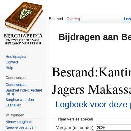
Bestand
Overleg
Lez
Bijdragen aan B
Hoofdpagina
Contact
Bestand:Kanti
Hulp
Onderwerpen
Jagers Makassa
Onderwerpen
Barghief Index (Archief
HKB)
Berghse woorden
Logboek voor deze 
Jaartallen
Ga naar:
navigatie
,
zoeken
Wijzigingen
Naar versies zoeken
Nieuwe pagina's
Van jaar (en eerder):
Nieuwe bestanden