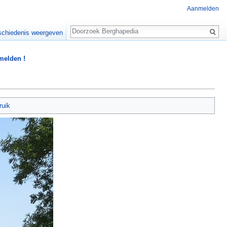
Aanmelden
Zoeken
chiedenis weergeven
 melden !
ruik