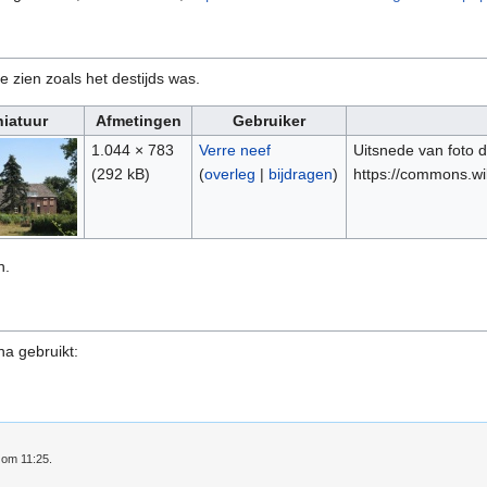
e zien zoals het destijds was.
niatuur
Afmetingen
Gebruiker
1.044 × 783
Verre neef
Uitsnede van foto 
(292 kB)
(
overleg
|
bijdragen
)
https://commons.w
n.
na gebruikt:
 om 11:25.