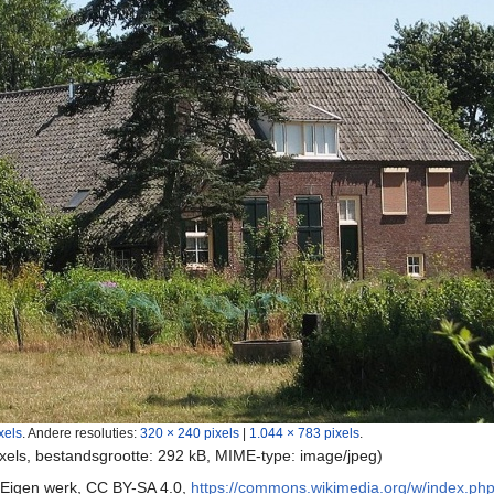
xels
.
Andere resoluties:
320 × 240 pixels
|
1.044 × 783 pixels
.
ixels, bestandsgrootte: 292 kB, MIME-type:
image/jpeg
)
 Eigen werk, CC BY-SA 4.0,
https://commons.wikimedia.org/w/index.p