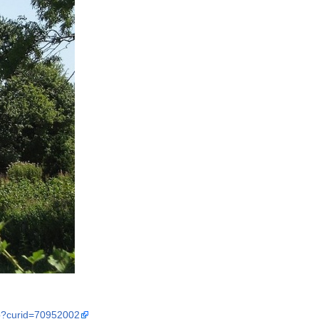
hp?curid=70952002