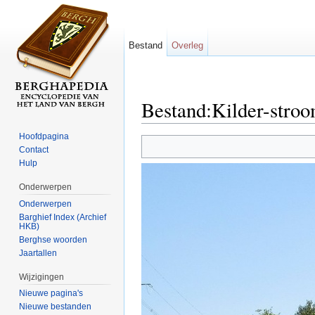
Bestand
Overleg
Bestand:Kilder-stro
Ga naar:
navigatie
,
zoeken
Hoofdpagina
Contact
Hulp
Onderwerpen
Onderwerpen
Barghief Index (Archief
HKB)
Berghse woorden
Jaartallen
Wijzigingen
Nieuwe pagina's
Nieuwe bestanden