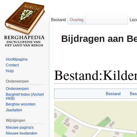
Bestand
Overleg
Lez
Bijdragen aan B
Hoofdpagina
Contact
Bestand:Kild
Hulp
Onderwerpen
Ga naar:
navigatie
,
zoeken
Onderwerpen
Bestand
Bes
Barghief Index (Archief
HKB)
Berghse woorden
Jaartallen
Wijzigingen
Nieuwe pagina's
Nieuwe bestanden