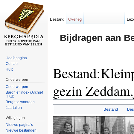
Bestand
Overleg
Lez
Bijdragen aan B
Hoofdpagina
Contact
Bestand:Klein
Hulp
Onderwerpen
gezin Zeddam.
Onderwerpen
Barghief Index (Archief
HKB)
Ga naar:
navigatie
,
zoeken
Berghse woorden
Jaartallen
Bestand
Bes
Wijzigingen
Nieuwe pagina's
Nieuwe bestanden