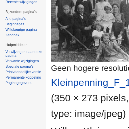
Recente wijzigingen
Bijzondere pagina's
Alle pagina's
Beginnetjes
Willekeurige pagina
Zandbak
Hulpmiddelen
Verwijzingen naar deze
pagina
Verwante wijzigingen
Geen hogere resoluti
Speciale pagina's
Printvriendelijke versie
Permanente koppeling
Kleinpenning_F_
Paginagegevens
(350 × 273 pixels
type:
image/jpeg
)