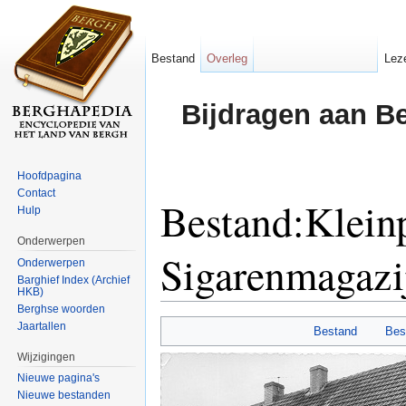
Bestand
Overleg
Lez
Bijdragen aan B
Hoofdpagina
Contact
Bestand:Klein
Hulp
Onderwerpen
Sigarenmagazi
Onderwerpen
Barghief Index (Archief
HKB)
Ga naar:
navigatie
,
zoeken
Berghse woorden
Jaartallen
Bestand
Bes
Wijzigingen
Nieuwe pagina's
Nieuwe bestanden