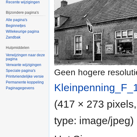
Recente wijzigingen
Bijzondere pagina's
Alle pagina's
Beginnetjes
Willekeurige pagina
Zandbak
Hulpmiddelen
Verwijzingen naar deze
pagina
Verwante wijzigingen
Geen hogere resoluti
Speciale pagina's
Printvriendelijke versie
Permanente koppeling
Kleinpenning_F_
Paginagegevens
(417 × 273 pixels
type:
image/jpeg
)