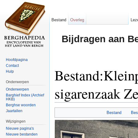
Bestand
Overleg
Lez
Bijdragen aan B
Hoofdpagina
Contact
Bestand:Klein
Hulp
Onderwerpen
sigarenzaak Z
Onderwerpen
Barghief Index (Archief
HKB)
Ga naar:
navigatie
,
zoeken
Berghse woorden
Jaartallen
Bestand
Bes
Wijzigingen
Nieuwe pagina's
Nieuwe bestanden