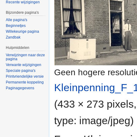
Recente wijzigingen
Bijzondere pagina's
Alle pagina's
Beginnetjes
Willekeurige pagina
Zandbak
Hulpmiddelen
Verwijzingen naar deze
pagina
Verwante wijzigingen
Geen hogere resoluti
Speciale pagina's
Printvriendelijke versie
Permanente koppeling
Kleinpenning_F_
Paginagegevens
(433 × 273 pixels
type:
image/jpeg
)