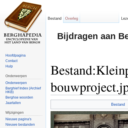
Bestand
Overleg
Lez
Bijdragen aan B
Hoofdpagina
Contact
Bestand:Klei
Hulp
Onderwerpen
bouwproject.j
Onderwerpen
Barghief Index (Archief
HKB)
Ga naar:
navigatie
,
zoeken
Berghse woorden
Jaartallen
Bestand
Wijzigingen
Nieuwe pagina's
Nieuwe bestanden