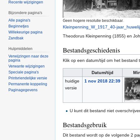
Recente wijzigingen
Bijzondere pagina's
Alle pagina's
Geen hogere resolutie beschikbaar.
Beginnetjes
Kleinpenning_W_1917_40-jaar_huwelij
Willekeurige pagina
Theodorus Kleinpenning (1855) en Johan
Zandbak
Bestandsgeschiedenis
Hulpmiddelen
Verwijzingen naar deze
Klik op een datum/tijd om het bestand t
pagina
Verwante wijzigingen
Speciale pagina's
Datum/tijd
Min
Printvriendelijke versie
huidige
1 nov 2018 22:39
Permanente koppeling
versie
Paginagegevens
U kunt dit bestand niet overschrijve
Bestandsgebruik
Dit bestand wordt op de volgende 2 pag