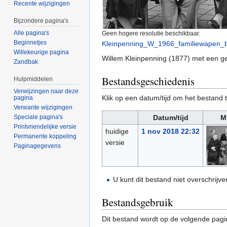
Recente wijzigingen
Bijzondere pagina's
Alle pagina's
Geen hogere resolutie beschikbaar.
Beginnetjes
Kleinpenning_W_1966_familiewapen_b
Willekeurige pagina
Willem Kleinpenning (1877) met een g
Zandbak
Bestandsgeschiedenis
Hulpmiddelen
Verwijzingen naar deze
Klik op een datum/tijd om het bestand t
pagina
Verwante wijzigingen
Speciale pagina's
Datum/tijd
M
Printvriendelijke versie
huidige
1 nov 2018 22:32
Permanente koppeling
versie
Paginagegevens
U kunt dit bestand niet overschrijve
Bestandsgebruik
Dit bestand wordt op de volgende pagi