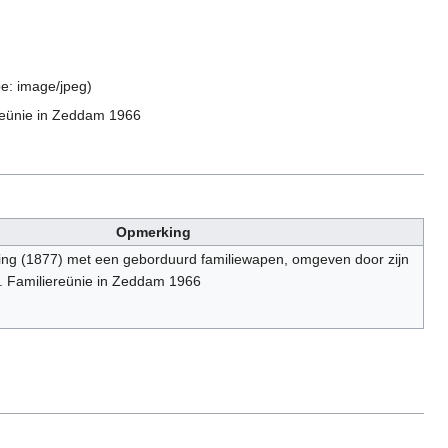
pe:
image/jpeg
)
reünie in Zeddam 1966
Opmerking
ing (1877) met een geborduurd familiewapen, omgeven door zijn
. Familiereünie in Zeddam 1966