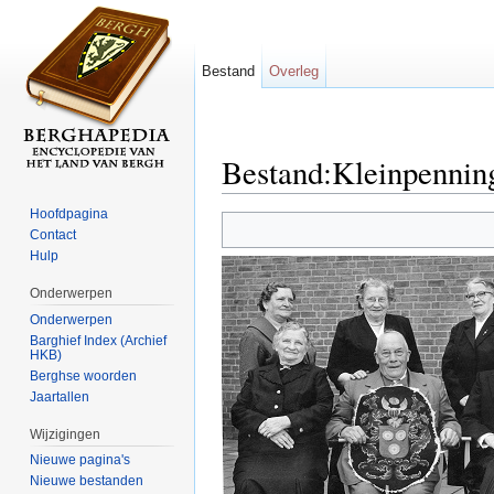
Bestand
Overleg
Bestand:Kleinpennin
Ga naar:
navigatie
,
zoeken
Hoofdpagina
Contact
Hulp
Onderwerpen
Onderwerpen
Barghief Index (Archief
HKB)
Berghse woorden
Jaartallen
Wijzigingen
Nieuwe pagina's
Nieuwe bestanden