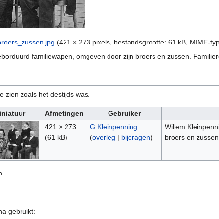
roers_zussen.jpg
‎
(421 × 273 pixels, bestandsgrootte: 61 kB, MIME-ty
eborduurd familiewapen, omgeven door zijn broers en zussen. Familie
e zien zoals het destijds was.
iniatuur
Afmetingen
Gebruiker
421 × 273
G.Kleinpenning
Willem Kleinpenn
(61 kB)
(
overleg
|
bijdragen
)
broers en zussen
n.
na gebruikt: