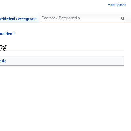
Aanmelden
Zoeken
chiedenis weergeven
 melden !
pg
ruik