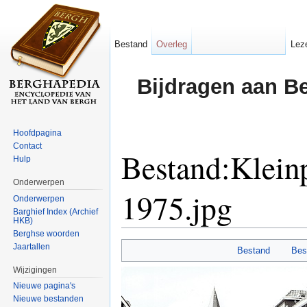
Bestand
Overleg
Lez
Bijdragen aan B
Hoofdpagina
Contact
Bestand:Klein
Hulp
Onderwerpen
1975.jpg
Onderwerpen
Barghief Index (Archief
HKB)
Ga naar:
navigatie
,
zoeken
Berghse woorden
Jaartallen
Bestand
Bes
Wijzigingen
Nieuwe pagina's
Nieuwe bestanden