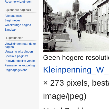
Recente wijzigingen
Bijzondere pagina's
Alle pagina's
Beginnetjes
Willekeurige pagina
Zandbak
Hulpmiddelen
Verwijzingen naar deze
pagina
Verwante wijzigingen
Geen hogere resoluti
Speciale pagina's
Printvriendelijke versie
Permanente koppeling
Kleinpenning_W_
Paginagegevens
× 273 pixels, bes
image/jpeg
)