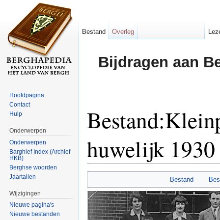
Bestand
Overleg
Lez
Bijdragen aan B
Hoofdpagina
Contact
Bestand:Klein
Hulp
Onderwerpen
huwelijk 1930 
Onderwerpen
Barghief Index (Archief
HKB)
Ga naar:
navigatie
,
zoeken
Berghse woorden
Jaartallen
Bestand
Bes
Wijzigingen
Nieuwe pagina's
Nieuwe bestanden