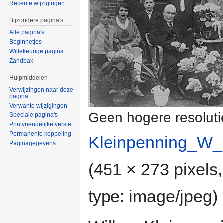
Recente wijzigingen
Bijzondere pagina's
Alle pagina's
Beginnetjes
Willekeurige pagina
Zandbak
Hulpmiddelen
Verwijzingen naar deze
pagina
Verwante wijzigingen
Geen hogere resoluti
Speciale pagina's
Printvriendelijke versie
Permanente koppeling
Kleinpenning_W_
Paginagegevens
(451 × 273 pixels
type:
image/jpeg
)