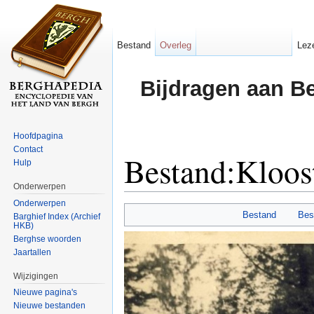
Bestand
Overleg
Lez
Bijdragen aan B
Hoofdpagina
Contact
Bestand:Kloost
Hulp
Onderwerpen
Ga naar:
navigatie
,
zoeken
Onderwerpen
Bestand
Bes
Barghief Index (Archief
HKB)
Berghse woorden
Jaartallen
Wijzigingen
Nieuwe pagina's
Nieuwe bestanden