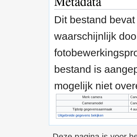
Metadata
Dit bestand bevat
waarschijnlijk do
fotobewerkingspr
bestand is aange
mogelijk niet ove
Merk camera
Can
Cameramodel
Can
Tijdstip gegevensaanmaak
4 au
Uitgebreide gegevens bekijken
Deze pagina is voor h