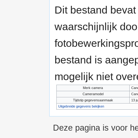
Dit bestand bevat
waarschijnlijk do
fotobewerkingspr
bestand is aange
mogelijk niet ove
Merk camera
Can
Cameramodel
Can
Tijdstip gegevensaanmaak
13 j
Uitgebreide gegevens bekijken
Deze pagina is voor h