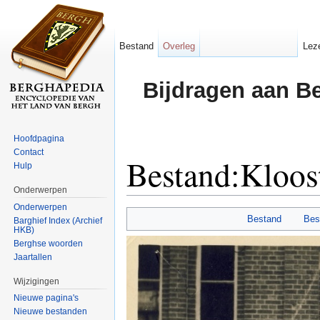
Bestand
Overleg
Lez
Bijdragen aan B
Hoofdpagina
Contact
Bestand:Kloost
Hulp
Onderwerpen
Ga naar:
navigatie
,
zoeken
Onderwerpen
Bestand
Bes
Barghief Index (Archief
HKB)
Berghse woorden
Jaartallen
Wijzigingen
Nieuwe pagina's
Nieuwe bestanden