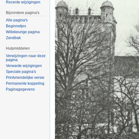
Recente wijzigingen
Bijzondere pagina's
Alle pagina's
Beginnetjes
Willekeurige pagina
Zandbak
Hulpmiddelen
Verwijzingen naar deze
pagina
Verwante wijzigingen
Speciale pagina's
Printvriendelijke versie
Permanente koppeling
Paginagegevens