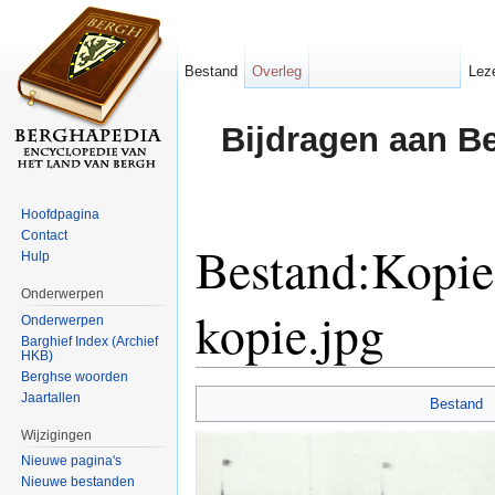
Bestand
Overleg
Lez
Bijdragen aan B
Hoofdpagina
Contact
Bestand:Kopie 
Hulp
Onderwerpen
kopie.jpg
Onderwerpen
Barghief Index (Archief
HKB)
Ga naar:
navigatie
,
zoeken
Berghse woorden
Jaartallen
Bestand
Wijzigingen
Nieuwe pagina's
Nieuwe bestanden