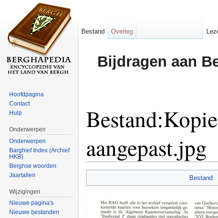
Bestand
Overleg
Lez
Bijdragen aan B
Hoofdpagina
Contact
Bestand:Kopie 
Hulp
Onderwerpen
aangepast.jpg
Onderwerpen
Barghief Index (Archief
HKB)
Ga naar:
navigatie
,
zoeken
Berghse woorden
Jaartallen
Bestand
Wijzigingen
Nieuwe pagina's
Nieuwe bestanden