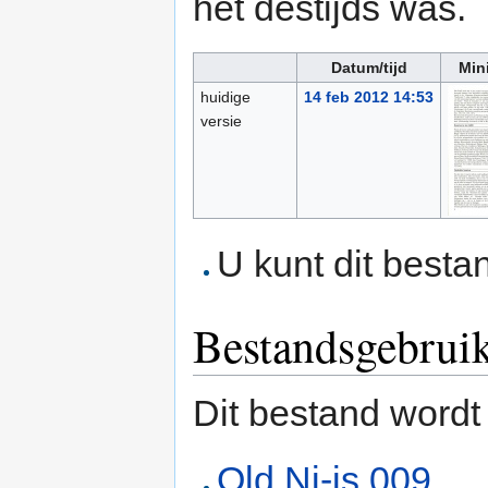
het destijds was.
Datum/tijd
Min
huidige
14 feb 2012 14:53
versie
U kunt dit besta
Bestandsgebrui
Dit bestand wordt
Old Ni-js 009