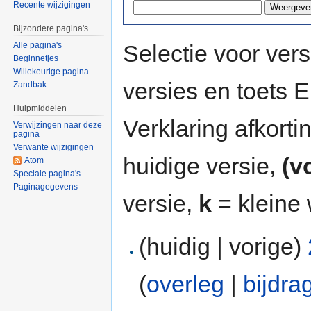
Recente wijzigingen
Bijzondere pagina's
Selectie voor vers
Alle pagina's
Beginnetjes
Willekeurige pagina
versies en toets
Zandbak
Hulpmiddelen
Verklaring afkort
Verwijzingen naar deze
pagina
Verwante wijzigingen
huidige versie,
(v
Atom
Speciale pagina's
Paginagegevens
versie,
k
= kleine 
(huidig | vorige)
(
overleg
|
bijdra