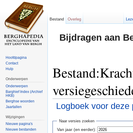
Bestand
Overleg
Lez
Bijdragen aan B
Hoofdpagina
Contact
Bestand:Krach
Hulp
Onderwerpen
versiegeschied
Onderwerpen
Barghief Index (Archief
HKB)
Berghse woorden
Logboek voor deze 
Jaartallen
Ga naar:
navigatie
,
zoeken
Wijzigingen
Naar versies zoeken
Nieuwe pagina's
Van jaar (en eerder):
Nieuwe bestanden