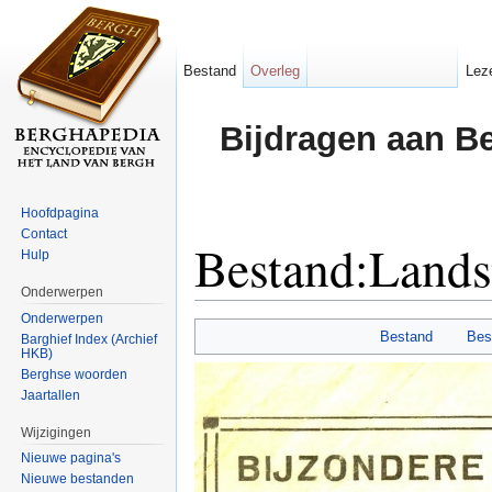
Bestand
Overleg
Lez
Bijdragen aan B
Hoofdpagina
Contact
Bestand:Land
Hulp
Onderwerpen
Ga naar:
navigatie
,
zoeken
Onderwerpen
Bestand
Bes
Barghief Index (Archief
HKB)
Berghse woorden
Jaartallen
Wijzigingen
Nieuwe pagina's
Nieuwe bestanden