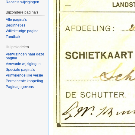
Recente wijzigingen
Bijzondere pagina's
Alle pagina's
Beginnetjes
Willekeurige pagina
Zandbak
Hulpmiddelen
Verwijzingen naar deze
pagina
Verwante wijzigingen
Speciale pagina's
Printvriendelijke versie
Permanente koppeling
Paginagegevens