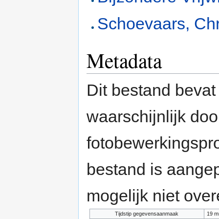
Schoevaars, Chr
Metadata
Dit bestand bevat
waarschijnlijk do
fotobewerkingspr
bestand is aange
mogelijk niet ove
Tijdstip gegevensaanmaak
19 m