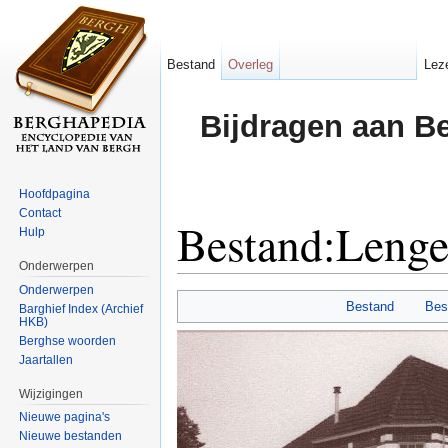
Bestand
Overleg
Lez
Bijdragen aan B
Hoofdpagina
Contact
Bestand:Lenge
Hulp
Onderwerpen
Ga naar:
navigatie
,
zoeken
Onderwerpen
Bestand
Bes
Barghief Index (Archief
HKB)
Berghse woorden
Jaartallen
Wijzigingen
Nieuwe pagina's
Nieuwe bestanden