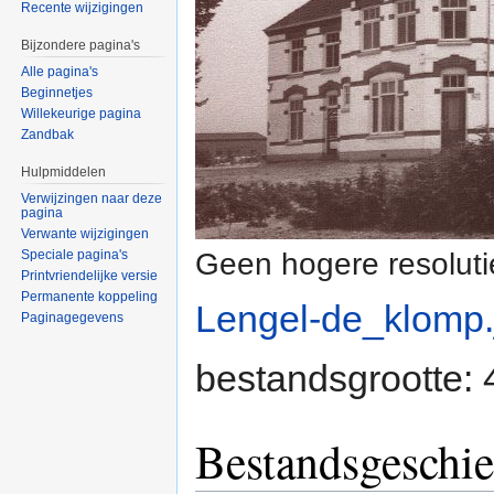
Recente wijzigingen
Bijzondere pagina's
Alle pagina's
Beginnetjes
Willekeurige pagina
Zandbak
Hulpmiddelen
Verwijzingen naar deze
pagina
Verwante wijzigingen
Geen hogere resoluti
Speciale pagina's
Printvriendelijke versie
Permanente koppeling
Lengel-de_klomp.
Paginagegevens
bestandsgrootte:
Bestandsgeschie