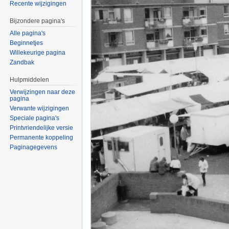
Recente wijzigingen
Bijzondere pagina's
Alle pagina's
Beginnetjes
Willekeurige pagina
Zandbak
Hulpmiddelen
Verwijzingen naar deze
pagina
Verwante wijzigingen
Speciale pagina's
Printvriendelijke versie
Permanente koppeling
Paginagegevens