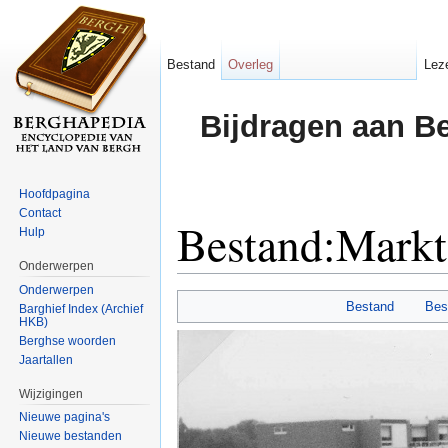
Bestand
Overleg
Lez
Bijdragen aan B
Hoofdpagina
Contact
Bestand:Markt
Hulp
Onderwerpen
Ga naar:
navigatie
,
zoeken
Onderwerpen
Bestand
Bes
Barghief Index (Archief
HKB)
Berghse woorden
Jaartallen
Wijzigingen
Nieuwe pagina's
Nieuwe bestanden