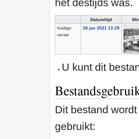
het destijds was.
Datum/tijd
Min
huidige
28 jan 2021 13:29
versie
U kunt dit besta
Bestandsgebrui
Dit bestand wordt
gebruikt: