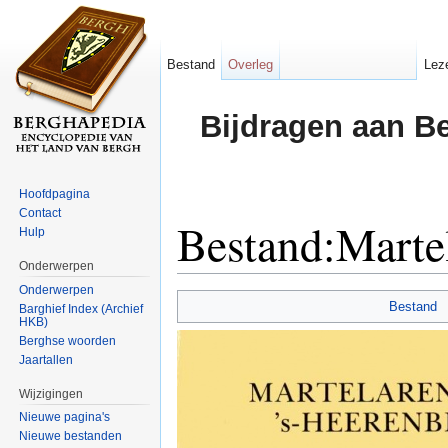
Bestand
Overleg
Lez
Bijdragen aan B
Hoofdpagina
Contact
Bestand:Martel
Hulp
Onderwerpen
Ga naar:
navigatie
,
zoeken
Onderwerpen
Bestand
Barghief Index (Archief
HKB)
Berghse woorden
Jaartallen
Wijzigingen
Nieuwe pagina's
Nieuwe bestanden