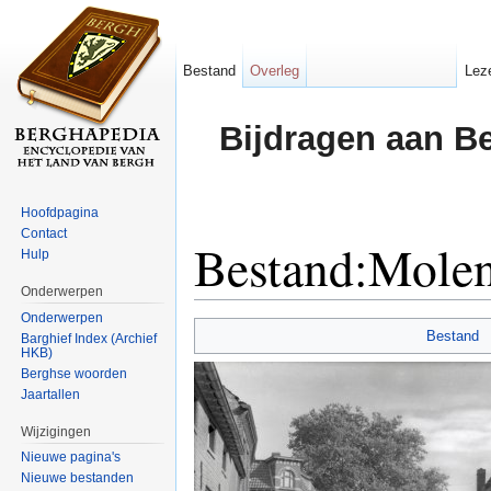
Bestand
Overleg
Lez
Bijdragen aan B
Hoofdpagina
Contact
Bestand:Molen
Hulp
Onderwerpen
Ga naar:
navigatie
,
zoeken
Onderwerpen
Bestand
Barghief Index (Archief
HKB)
Berghse woorden
Jaartallen
Wijzigingen
Nieuwe pagina's
Nieuwe bestanden