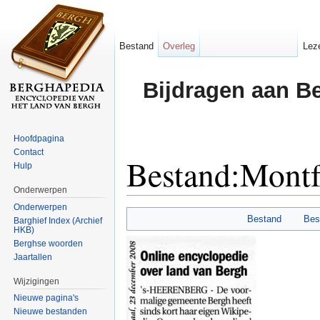
Bestand
Overleg
Lez
Bijdragen aan B
Hoofdpagina
Contact
Bestand:Montf
Hulp
Onderwerpen
Ga naar:
navigatie
,
zoeken
Onderwerpen
Bestand
Bes
Barghief Index (Archief
HKB)
Berghse woorden
Jaartallen
Wijzigingen
Nieuwe pagina's
Nieuwe bestanden