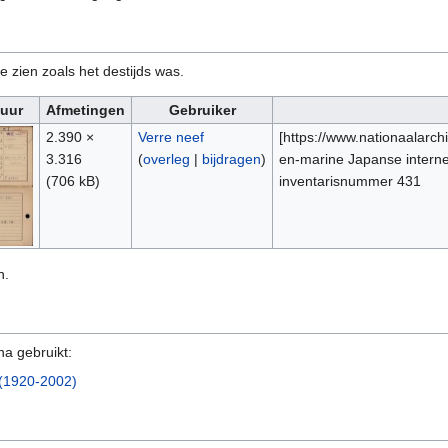
e zien zoals het destijds was.
tuur
Afmetingen
Gebruiker
2.390 ×
Verre neef
[https://www.nationaalarch
3.316
(
overleg
|
bijdragen
)
en-marine Japanse intern
(706 kB)
inventarisnummer 431
n.
na gebruikt:
 (1920-2002)