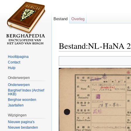
Bestand
Overleg
Bestand:NL-HaNA 2.1
Ga naar:
navigatie
,
zoeken
Hoofdpagina
Contact
Hulp
Onderwerpen
Onderwerpen
Barghief Index (Archief
HKB)
Berghse woorden
Jaartallen
Wijzigingen
Nieuwe pagina's
Nieuwe bestanden