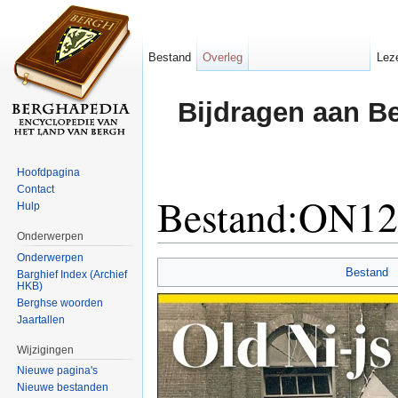
Bestand
Overleg
Lez
Bijdragen aan B
Hoofdpagina
Contact
Bestand:ON123
Hulp
Onderwerpen
Ga naar:
navigatie
,
zoeken
Onderwerpen
Bestand
Barghief Index (Archief
HKB)
Berghse woorden
Jaartallen
Wijzigingen
Nieuwe pagina's
Nieuwe bestanden