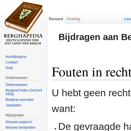
Bestand
Overleg
Lez
Bijdragen aan B
Hoofdpagina
Contact
Fouten in rech
Hulp
Onderwerpen
Ga naar:
navigatie
,
zoeken
Onderwerpen
U hebt geen rech
Barghief Index (Archief
HKB)
Berghse woorden
want:
Jaartallen
Wijzigingen
Nieuwe pagina's
De gevraagde h
Nieuwe bestanden