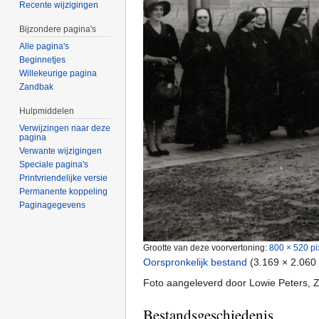
Recente wijzigingen
Bijzondere pagina's
Alle pagina's
Beginnetjes
Willekeurige pagina
Zandbak
Hulpmiddelen
Verwijzingen naar deze
pagina
Verwante wijzigingen
Speciale pagina's
Printvriendelijke versie
Permanente koppeling
Paginagegevens
Grootte van deze voorvertoning:
800 × 520 pi
Oorspronkelijk bestand
‎
(3.169 × 2.060
Foto aangeleverd door Lowie Peters,
Bestandsgeschiedenis