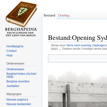
Bestand
Overleg
Bestand:Opening Syd
Versie door
Verre neef
(
overleg
|
bijdragen
)
Hoofdpagina
(wijz) ← Oudere versie | Huidige versie (wij
Contact
Ga naar:
navigatie
,
zoeken
Hulp
Onderwerpen
Onderwerpen
Barghief Index (Archief
HKB)
Berghse woorden
Jaartallen
Wijzigingen
Nieuwe pagina's
Nieuwe bestanden