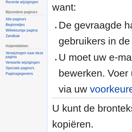
Recente wijzigingen
want:
Bijzondere pagina's
Alle pagina's
De gevraagde h
Beginnetjes
Willekeurige pagina
Zandbak
gebruikers in d
Hulpmiddelen
Verwijzingen naar deze
U moet uw e-mai
pagina
Verwante wijzigingen
Speciale pagina's
bewerken. Voer 
Paginagegevens
via uw
voorkeur
U kunt de brontek
kopiëren.