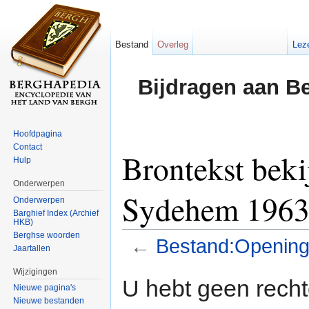
Bestand
Overleg
Lez
Bijdragen aan B
Hoofdpagina
Contact
Brontekst bek
Hulp
Onderwerpen
Sydehem 1963 
Onderwerpen
Barghief Index (Archief
HKB)
Berghse woorden
←
Bestand:Opening
Jaartallen
Ga naar:
navigatie
,
zoeken
Wijzigingen
U hebt geen rech
Nieuwe pagina's
Nieuwe bestanden