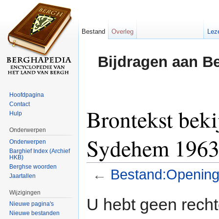
Bestand
Overleg
Lez
Bijdragen aan B
Hoofdpagina
Contact
Brontekst bek
Hulp
Onderwerpen
Sydehem 1963 
Onderwerpen
Barghief Index (Archief
HKB)
Berghse woorden
←
Bestand:Opening
Jaartallen
Ga naar:
navigatie
,
zoeken
Wijzigingen
U hebt geen rech
Nieuwe pagina's
Nieuwe bestanden