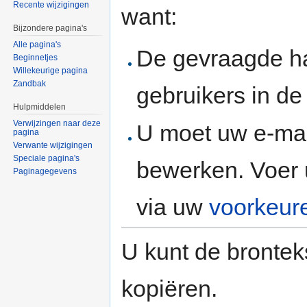
Recente wijzigingen
want:
Bijzondere pagina's
Alle pagina's
De gevraagde h
Beginnetjes
Willekeurige pagina
Zandbak
gebruikers in d
Hulpmiddelen
Verwijzingen naar deze
U moet uw e-mai
pagina
Verwante wijzigingen
Speciale pagina's
bewerken. Voer 
Paginagegevens
via uw
voorkeur
U kunt de brontek
kopiëren.