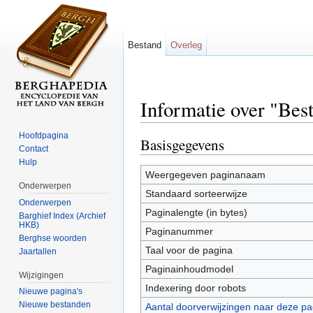
Bestand
Overleg
Informatie over "Be
Ga naar:
navigatie
,
zoeken
Hoofdpagina
Basisgegevens
Contact
Hulp
Weergegeven paginanaam
Onderwerpen
Standaard sorteerwijze
Onderwerpen
Paginalengte (in bytes)
Barghief Index (Archief
HKB)
Paginanummer
Berghse woorden
Taal voor de pagina
Jaartallen
Paginainhoudmodel
Wijzigingen
Indexering door robots
Nieuwe pagina's
Nieuwe bestanden
Aantal doorverwijzingen naar deze pa