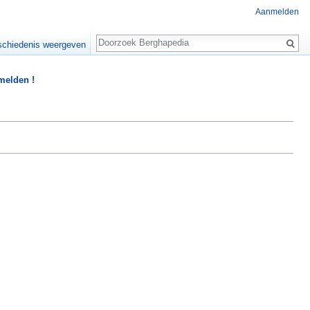
Aanmelden
Zoeken
chiedenis weergeven
 melden !