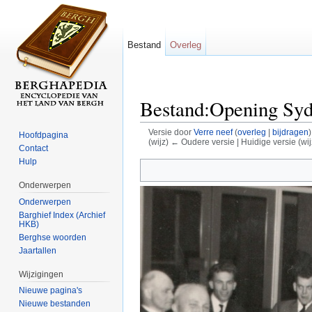
Bestand
Overleg
Bestand:Opening Syd
Versie door
Verre neef
(
overleg
|
bijdragen
)
Hoofdpagina
(wijz) ← Oudere versie | Huidige versie (wij
Contact
Ga naar:
navigatie
,
zoeken
Hulp
Onderwerpen
Onderwerpen
Barghief Index (Archief
HKB)
Berghse woorden
Jaartallen
Wijzigingen
Nieuwe pagina's
Nieuwe bestanden