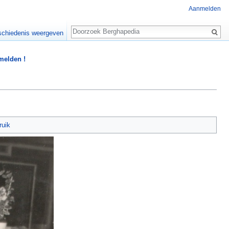
Aanmelden
Zoeken
chiedenis weergeven
 melden !
ruik