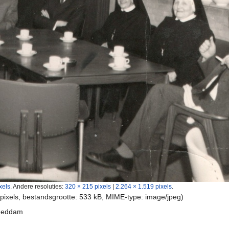
xels
.
Andere resoluties:
320 × 215 pixels
|
2.264 × 1.519 pixels
.
 pixels, bestandsgrootte: 533 kB, MIME-type:
image/jpeg
)
 Zeddam