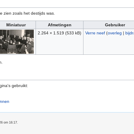
e zien zoals het destijds was.
Miniatuur
Afmetingen
Gebruiker
2.264 × 1.519
(533 kB)
Verre neef
(
overleg
|
bijd
n.
ina's gebruikt:
innen
026 om 16:17.