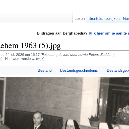
Lezen
Brontekst bekijken
Ges
Bijdragen aan Berghapedia?
Klik hier om je aan te
ehem 1963 (5).jpg
op 24 feb 2026 om 16:17
(Foto aangeleverd door Lowie Peters, Zeddam)
z) | Nieuwere versie → (wijz)
Bestand
Bestandsgeschiedenis
Bestandsgeb