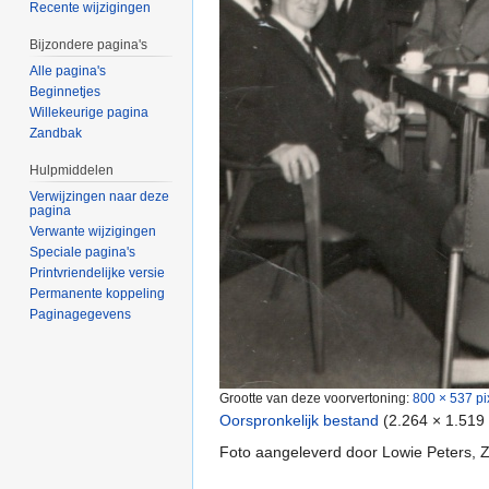
Recente wijzigingen
Bijzondere pagina's
Alle pagina's
Beginnetjes
Willekeurige pagina
Zandbak
Hulpmiddelen
Verwijzingen naar deze
pagina
Verwante wijzigingen
Speciale pagina's
Printvriendelijke versie
Permanente koppeling
Paginagegevens
Grootte van deze voorvertoning:
800 × 537 pi
Oorspronkelijk bestand
‎
(2.264 × 1.519
Foto aangeleverd door Lowie Peters,