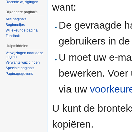
Recente wijzigingen
want:
Bijzondere pagina's
Alle pagina's
De gevraagde h
Beginnetjes
Willekeurige pagina
Zandbak
gebruikers in d
Hulpmiddelen
Verwijzingen naar deze
U moet uw e-mai
pagina
Verwante wijzigingen
Speciale pagina's
bewerken. Voer 
Paginagegevens
via uw
voorkeur
U kunt de brontek
kopiëren.