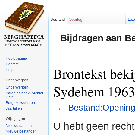
Bestand
Overleg
Lez
Bijdragen aan B
Hoofdpagina
Contact
Brontekst bek
Hulp
Onderwerpen
Sydehem 1963 
Onderwerpen
Barghief Index (Archief
HKB)
Berghse woorden
←
Bestand:Opening
Jaartallen
Ga naar:
navigatie
,
zoeken
Wijzigingen
U hebt geen rech
Nieuwe pagina's
Nieuwe bestanden