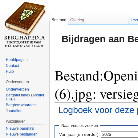
Bestand
Overleg
Lez
Bijdragen aan B
Hoofdpagina
Contact
Bestand:Open
Hulp
Onderwerpen
(6).jpg: versie
Onderwerpen
Barghief Index (Archief
HKB)
Berghse woorden
Logboek voor deze 
Jaartallen
Ga naar:
navigatie
,
zoeken
Wijzigingen
Naar versies zoeken
Nieuwe pagina's
Van jaar (en eerder):
Nieuwe bestanden