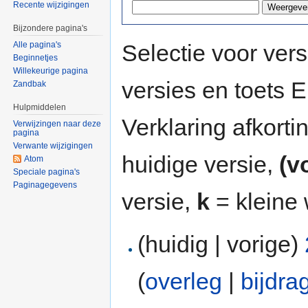
Recente wijzigingen
Bijzondere pagina's
Selectie voor vers
Alle pagina's
Beginnetjes
Willekeurige pagina
versies en toets
Zandbak
Hulpmiddelen
Verklaring afkort
Verwijzingen naar deze
pagina
Verwante wijzigingen
huidige versie,
(v
Atom
Speciale pagina's
Paginagegevens
versie,
k
= kleine 
(huidig | vorige)
(
overleg
|
bijdra