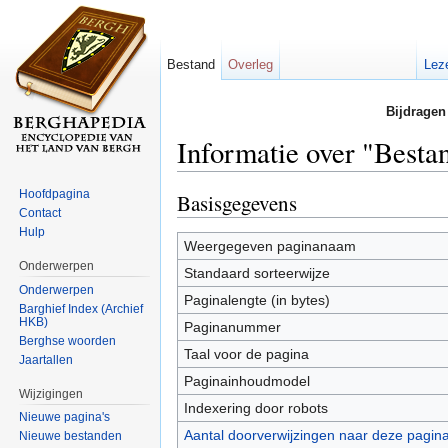
Bestand
Overleg
Lez
Bijdragen
Informatie over "Best
Ga naar:
navigatie
,
zoeken
Hoofdpagina
Basisgegevens
Contact
Hulp
Weergegeven paginanaam
Onderwerpen
Standaard sorteerwijze
Onderwerpen
Paginalengte (in bytes)
Barghief Index (Archief
HKB)
Paginanummer
Berghse woorden
Taal voor de pagina
Jaartallen
Paginainhoudmodel
Wijzigingen
Indexering door robots
Nieuwe pagina's
Aantal doorverwijzingen naar deze pagin
Nieuwe bestanden