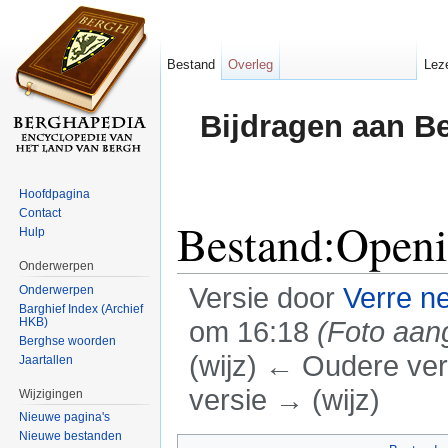
Bestand
Overleg
Lez
Bijdragen aan B
Hoofdpagina
Contact
Bestand:Openi
Hulp
Onderwerpen
Versie door
Verre n
Onderwerpen
Barghief Index (Archief
HKB)
om 16:18
(Foto aan
Berghse woorden
(wijz) ← Oudere vers
Jaartallen
versie → (wijz)
Wijzigingen
Nieuwe pagina's
Ga naar:
navigatie
,
zoeken
Nieuwe bestanden