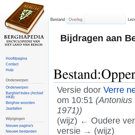
Bestand
Overleg
Lez
Bijdragen aan B
Hoofdpagina
Contact
Bestand:Oppe
Hulp
Onderwerpen
Versie door
Verre n
Onderwerpen
Barghief Index (Archief
HKB)
om 10:51
(Antonius
Berghse woorden
1971))
Jaartallen
(wijz) ← Oudere vers
Wijzigingen
Nieuwe pagina's
versie → (wijz)
Nieuwe bestanden