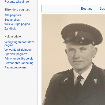
Recente wijzigingen
Ga naar:
navigatie
,
zoeken
Bestand
Bes
Bijzondere pagina's
Alle pagina's
Beginnetjes
Willekeurige pagina
Zandbak
Hulpmiddelen
Verwijzingen naar deze
pagina
Verwante wijzigingen
Speciale pagina's
Printvriendelijke versie
Permanente koppeling
Paginagegevens