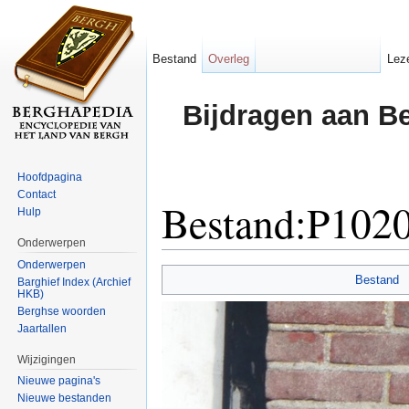
Bestand
Overleg
Lez
Bijdragen aan B
Hoofdpagina
Contact
Bestand:P1020
Hulp
Onderwerpen
Ga naar:
navigatie
,
zoeken
Onderwerpen
Bestand
Barghief Index (Archief
HKB)
Berghse woorden
Jaartallen
Wijzigingen
Nieuwe pagina's
Nieuwe bestanden