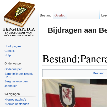
Bestand
Overleg
Lez
Bijdragen aan B
Hoofdpagina
Contact
Bestand:Pancr
Hulp
Onderwerpen
Ga naar:
navigatie
,
zoeken
Onderwerpen
Bestand
Barghief Index (Archief
HKB)
Berghse woorden
Jaartallen
Wijzigingen
Nieuwe pagina's
Nieuwe bestanden