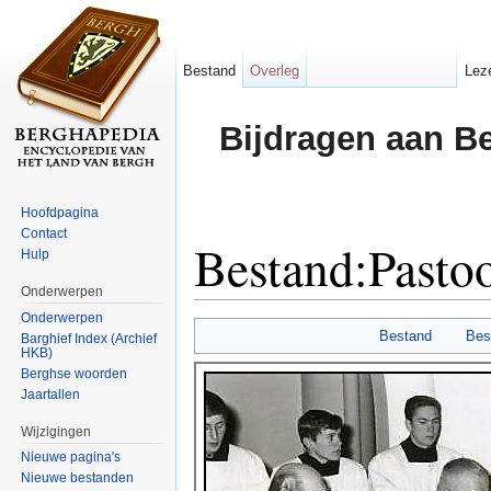
Bestand
Overleg
Lez
Bijdragen aan B
Hoofdpagina
Contact
Bestand:Pastoor
Hulp
Onderwerpen
Ga naar:
navigatie
,
zoeken
Onderwerpen
Bestand
Bes
Barghief Index (Archief
HKB)
Berghse woorden
Jaartallen
Wijzigingen
Nieuwe pagina's
Nieuwe bestanden