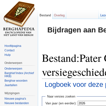
Bestand
Overleg
Lez
Bijdragen aan B
Hoofdpagina
Contact
Bestand:Pater 
Hulp
Onderwerpen
versiegeschied
Onderwerpen
Barghief Index (Archief
HKB)
Berghse woorden
Logboek voor deze 
Jaartallen
Ga naar:
navigatie
,
zoeken
Wijzigingen
Naar versies zoeken
Nieuwe pagina's
Van jaar (en eerder):
Nieuwe bestanden