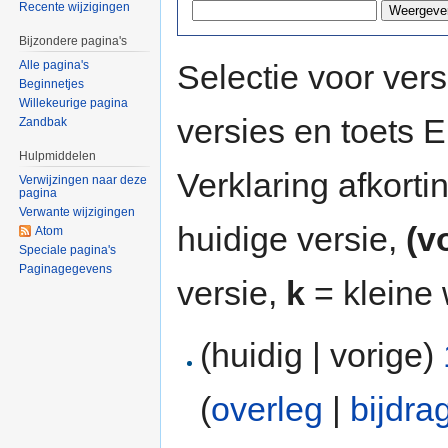
Recente wijzigingen
Bijzondere pagina's
Selectie voor vers
Alle pagina's
Beginnetjes
Willekeurige pagina
versies en toets
Zandbak
Hulpmiddelen
Verklaring afkort
Verwijzingen naar deze
pagina
Verwante wijzigingen
huidige versie,
(v
Atom
Speciale pagina's
Paginagegevens
versie,
k
= kleine 
(huidig | vorige)
(
overleg
|
bijdra