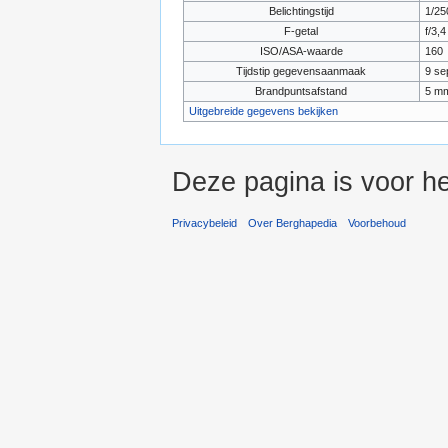
Belichtingstijd
1/25
F-getal
f/3,4
ISO/ASA-waarde
160
Tijdstip gegevensaanmaak
9 se
Brandpuntsafstand
5 m
Uitgebreide gegevens bekijken
Deze pagina is voor he
Privacybeleid
Over Berghapedia
Voorbehoud