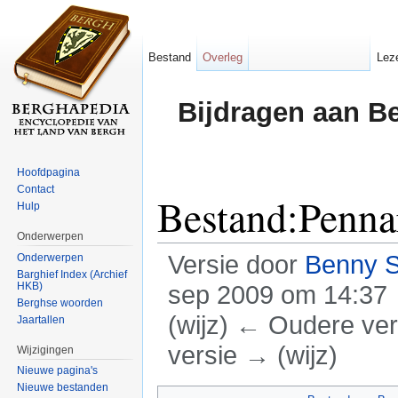
Bestand
Overleg
Lez
Bijdragen aan B
Hoofdpagina
Contact
Bestand:Penn
Hulp
Onderwerpen
Versie door
Benny 
Onderwerpen
Barghief Index (Archief
HKB)
sep 2009 om 14:37
Berghse woorden
(wijz) ← Oudere vers
Jaartallen
versie → (wijz)
Wijzigingen
Nieuwe pagina's
Ga naar:
navigatie
,
zoeken
Nieuwe bestanden