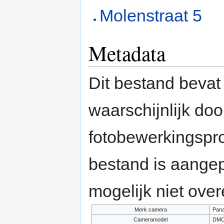
Molenstraat 5
Metadata
Dit bestand bevat
waarschijnlijk do
fotobewerkingspr
bestand is aange
mogelijk niet ove
Merk camera
Pana
Cameramodel
DMC