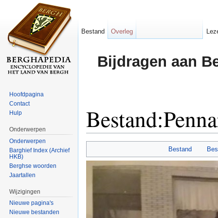
Bestand
Overleg
Lez
Bijdragen aan B
Hoofdpagina
Contact
Bestand:Pennar
Hulp
Onderwerpen
Ga naar:
navigatie
,
zoeken
Onderwerpen
Bestand
Bes
Barghief Index (Archief
HKB)
Berghse woorden
Jaartallen
Wijzigingen
Nieuwe pagina's
Nieuwe bestanden