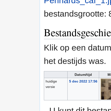
Pennards_caf_1.j
bestandsgrootte:
Bestandsgeschie
Klik op een datum/
het destijds was.
Datum/tijd
Mi
huidige
5 dec 2022 17:56
versie
U kunt dit besta