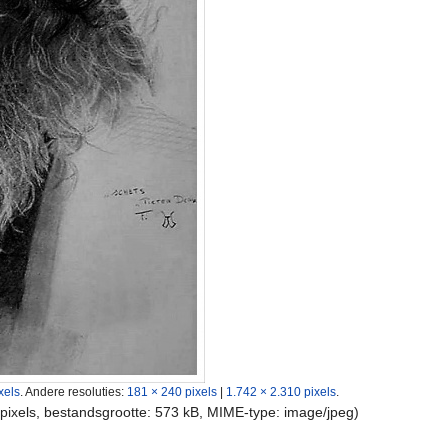
xels
.
Andere resoluties:
181 × 240 pixels
|
1.742 × 2.310 pixels
.
 pixels, bestandsgrootte: 573 kB, MIME-type:
image/jpeg
)