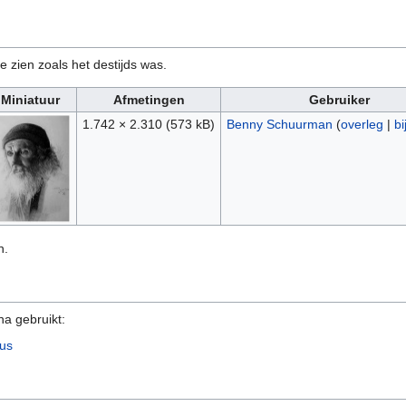
e zien zoals het destijds was.
Miniatuur
Afmetingen
Gebruiker
1.742 × 2.310
(573 kB)
Benny Schuurman
(
overleg
|
bi
n.
na gebruikt:
ius