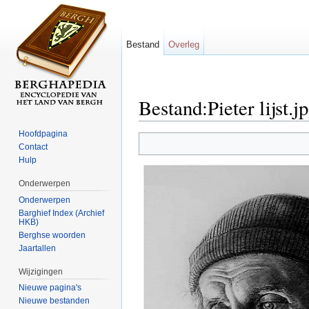
Bestand
Overleg
Bestand:Pieter lijst.j
Ga naar:
navigatie
,
zoeken
Hoofdpagina
Contact
Hulp
Onderwerpen
Onderwerpen
Barghief Index (Archief
HKB)
Berghse woorden
Jaartallen
Wijzigingen
Nieuwe pagina's
Nieuwe bestanden