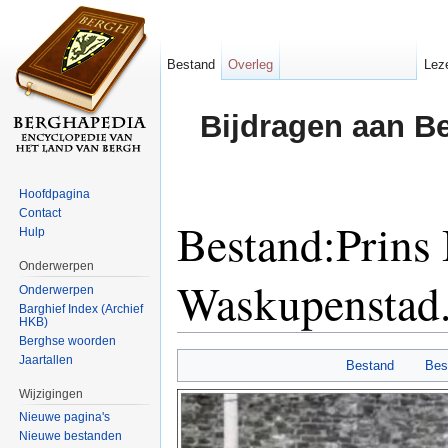
Bestand
Overleg
Lez
Bijdragen aan B
Hoofdpagina
Contact
Bestand:Prins 
Hulp
Onderwerpen
Waskupenstad.
Onderwerpen
Barghief Index (Archief
HKB)
Ga naar:
navigatie
,
zoeken
Berghse woorden
Jaartallen
Bestand
Bes
Wijzigingen
Nieuwe pagina's
Nieuwe bestanden