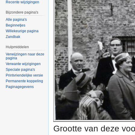
Recente wijzigingen
Bijzondere pagina's
Alle pagina's
Beginnetjes
Willekeurige pagina
Zandbak
Hulpmiddelen
Verwijzingen naar deze
pagina
Verwante wijzigingen
Speciale pagina's
Printvriendelijke versie
Permanente koppeling
Paginagegevens
Grootte van deze voo