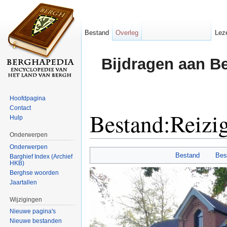
Bestand
Overleg
Lez
Bijdragen aan B
Hoofdpagina
Contact
Bestand:Reizi
Hulp
Onderwerpen
Ga naar:
navigatie
,
zoeken
Onderwerpen
Bestand
Bes
Barghief Index (Archief
HKB)
Berghse woorden
Jaartallen
Wijzigingen
Nieuwe pagina's
Nieuwe bestanden