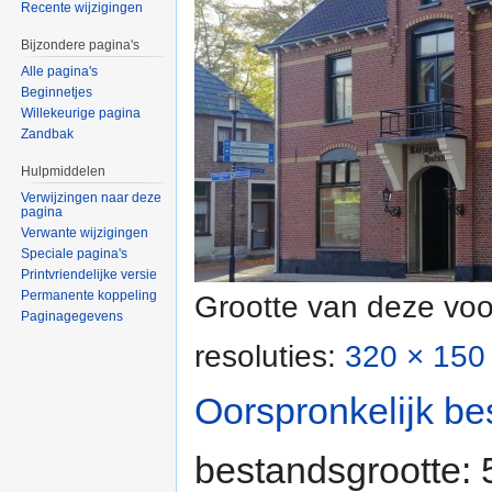
Recente wijzigingen
Bijzondere pagina's
Alle pagina's
Beginnetjes
Willekeurige pagina
Zandbak
Hulpmiddelen
Verwijzingen naar deze
pagina
Verwante wijzigingen
Speciale pagina's
Printvriendelijke versie
Permanente koppeling
Grootte van deze voo
Paginagegevens
resoluties:
320 × 150 
Oorspronkelijk be
bestandsgrootte: